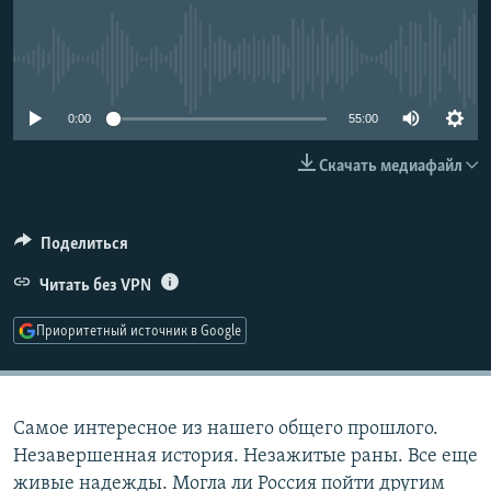
РАСПИСАНИЕ ВЕЩАНИЯ
ПОДПИШИТЕСЬ НА РАССЫЛКУ
No media source currently available
СОЦИАЛЬНЫЕ СЕТИ
0:00
55:00
Скачать медиафайл
Поделиться
Все сайты РСЕ/РС
Читать без VPN
Приоритетный источник в Google
Самое интересное из нашего общего прошлого.
Незавершенная история. Незажитые раны. Все еще
живые надежды. Могла ли Россия пойти другим