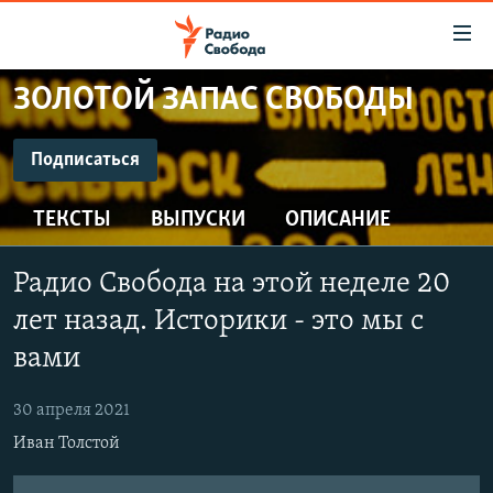
Ссылки
для
упрощенного
ЗОЛОТОЙ ЗАПАС СВОБОДЫ
ПРОГРАММЫ
доступа
ПОДКАСТЫ
Подписаться
Вернуться
к
ПОДПИСАТЬСЯ
АВТОРСКИЕ ПРОЕКТЫ
основному
ТЕКСТЫ
ВЫПУСКИ
ОПИСАНИЕ
ЦИТАТЫ СВОБОДЫ
содержанию
CastBox
Вернутся
МНЕНИЯ
Радио Свобода на этой неделе 20
к
КУЛЬТУРА
лет назад. Историки - это мы с
главной
Подписаться
навигации
IDEL.РЕАЛИИ
вами
Вернутся
КАВКАЗ.РЕАЛИИ
к
30 апреля 2021
СЕВЕР.РЕАЛИИ
поиску
Иван Толстой
СИБИРЬ.РЕАЛИИ