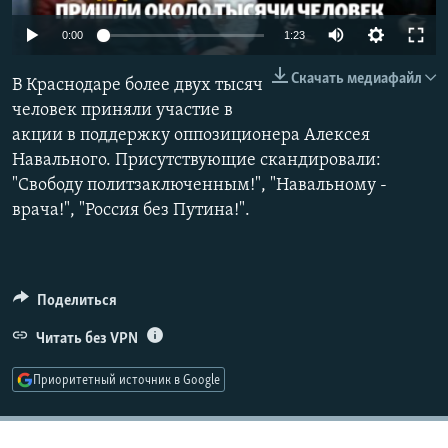
РАСПИСАНИЕ ВЕЩАНИЯ
Auto
0:00
1:23
ПОДПИШИТЕСЬ НА РАССЫЛКУ
240p
Скачать медиафайл
В Краснодаре более двух тысяч
360p
СОЦИАЛЬНЫЕ СЕТИ
человек приняли участие в
акции в поддержку оппозиционера Алексея
480p
Auto
240p
360p
480p
Навального. Присутствующие скандировали:
720p
"Свободу политзаключенным!", "Навальному -
720p
1080p
1080p
врача!", "Россия без Путина!".
Все сайты РСЕ/РС
Поделиться
Читать без VPN
Приоритетный источник в Google