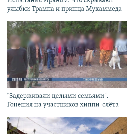
Испытание Ираном. Что скрывают
улыбки Трампа и принца Мухаммеда
"Задерживали целыми семьями".
Гонения на участников хиппи-слёта