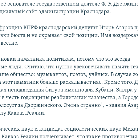
её основателе государственном деятеле Ф. Э. Дзержинс
циальный сайт администрации Краснодара.
фракцию КПРФ краснодарский депутат Игорь Азаров п
овки бюста и не скрывает свой позиции. Имя воздержа
вестно.
ановки памятника политикам, потому что это всегда
ые люди. Считаю, что нужно увековечивать память тех
ше общество: музыкантов, поэтов, учёных. В случае ж
этот памятник больше раскалывает нас. Кроме того, 
мая неподходящая фигура именно для Кубани. Завтра у
 в честь годовщины реабилитации казачества, а Город
лосует за Дзержинского. Очень странно", – заявил Аза
ту Кавказ.Реалии.
ических наук и кандидат социологических наук Михаи
Кавказ.Реалии подчёркивает, что такие противоречия 