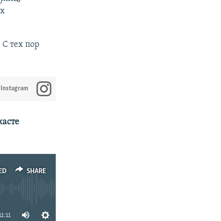
их
. С тех пор
 Instagram
касте
ED
SHARE
11:11