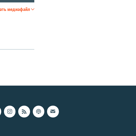
ать медиафайл
SHARE