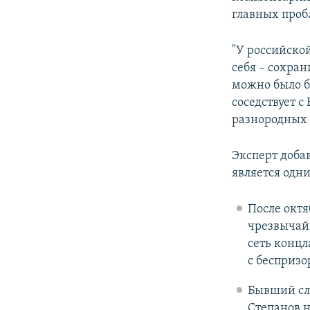
главных проб
"У российской
себя – сохран
можно было б
соседствует с
разнородных 
Эксперт добав
является одн
После октя
чрезвычай
сеть концл
с беспризо
Бывший сл
Степанов н