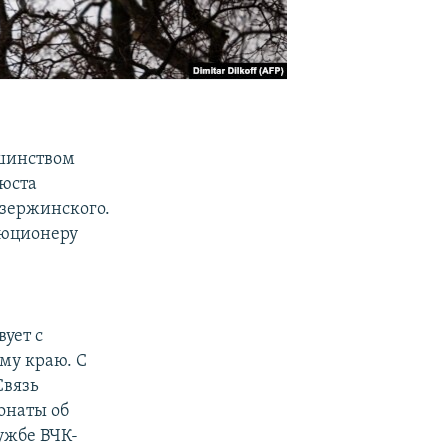
ьшинством
бюста
Дзержинского.
люционеру
ует с
му краю. С
Связь
онаты об
ужбе ВЧК-