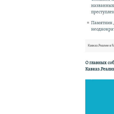
названных
преступлен
Памятник 
неоднократ
Кавказ.Реалии в F
О главных со
Кавказ.Реали