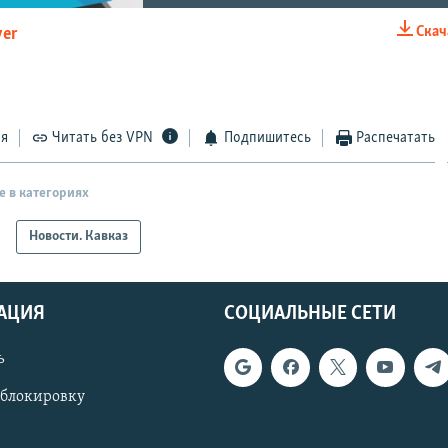
Скач
yer
EMBED
ся
Читать без VPN
Подпишитесь
Распечатать
е в категориях
Новости. Кавказ
АЦИЯ
СОЦИАЛЬНЫЕ СЕТИ
ь
 блокировку