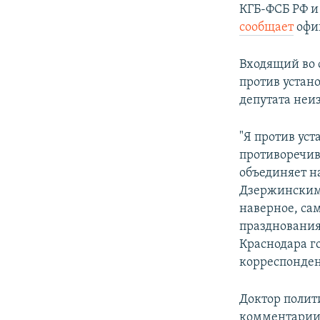
КГБ-ФСБ РФ и 
сообщает
офи
Входящий во 
против устан
депутата неиз
"Я против уст
противоречив
объединяет на
Дзержинским 
наверное, са
празднования
Краснодара го
корреспонден
Доктор полит
комментарии 