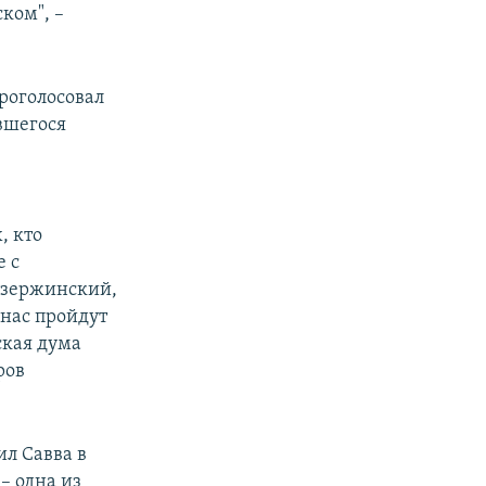
ком", –
роголосовал
вшегося
, кто
е с
Дзержинский,
 нас пройдут
ская дума
ров
л Савва в
– одна из