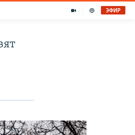
ЭФИР
вят