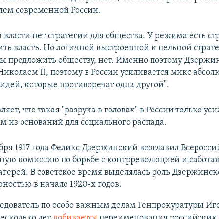
лем современной России.
 власти нет стратегии для общества. У режима есть ст
ить власть. Но логичной выстроенной и цельной страт
ы предложить обществу, нет. Именно поэтому Дзержи
 Николаем II, поэтому в России усиливается микс абсол
идей, которые противоречат одна другой".
ляет, что такая "разруха в головах" в России только уси
им из оснований для социального распада.
бря 1917 года Феликс Дзержинский возглавил Всеросс
ную комиссию по борьбе с контрреволюцией и саботаж
агерей. В советское время выделялась роль Дзержинско
рностью в начале 1920-х годов.
едователь по особо важным делам Генпрокуратуры Иг
есколько лет
добивается
переименования российских 