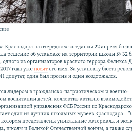
скве
ма Краснодара на очередном заседании 22 апреля бол
яла решение об установке на территории школы № 32 
К, одного из организаторов красного террора Феликса 
 2017 года уже
носит
его имя. За установку бюста рево
41 депутат, один был против и один воздержался.
тся лидером в гражданско-патриотическом и военно-
ом воспитании детей, коллектив активно взаимодейств
организацией управления ФСБ России по Краснодарско
ботает один из лучших школьных музеев Краснодара – "
в котором представлены уникальные материалы и эксп
да, школы и Великой Отечественной войны, а также сл