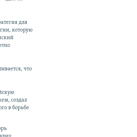
ратегия для
егии, которую
нский
ютно
ливается, что
ийскую
ем, создал
го в борьбе
орь
улиц,