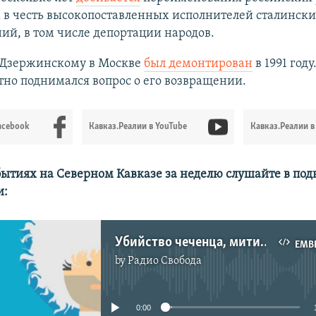
 в честь высокопоставленных исполнителей сталинск
ий, в том числе депортации народов.
Дзержинскому в Москве
был демонтирован
в 1991 году
но поднимался вопрос о его возвращении.
acebook
Кавказ.Реалии в YouTube
Кавказ.Реалии в
бытиях на Северном Кавказе за неделю слушайте в под
и:
Убийство чеченца, митинги на Кавказе и победа сына Кадырова | КАВКАЗ.ПОДКАСТ | 23.04.21
EMB
by
Радио Свобода
No media source currently available
0:00