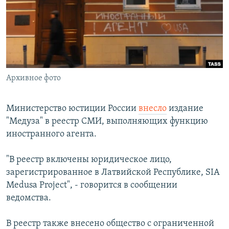
РАСПИСАНИЕ ВЕЩАНИЯ
ПОДПИШИТЕСЬ НА РАССЫЛКУ
СОЦИАЛЬНЫЕ СЕТИ
Архивное фото
Министерство юстиции России
внесло
издание
"Медуза" в реестр СМИ, выполняющих функцию
Все сайты РСЕ/РС
иностранного агента.
"В реестр включены юридическое лицо,
зарегистрированное в Латвийской Республике, SIA
Medusa Project", - говорится в сообщении
ведомства.
В реестр также внесено общество с ограниченной