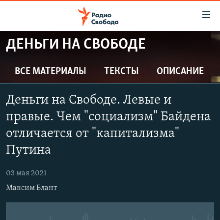
Ссылки
для
упрощенного
ДЕНЬГИ НА СВОБОДЕ
ПРОГРАММЫ
доступа
ПОДКАСТЫ
ВСЕ МАТЕРИАЛЫ
ТЕКСТЫ
ОПИСАНИЕ
Вернуться
к
АВТОРСКИЕ ПРОЕКТЫ
основному
Деньги на Свободе. Левые и
ЦИТАТЫ СВОБОДЫ
содержанию
правые. Чем "социализм" Байдена
Вернутся
МНЕНИЯ
отличается от "капитализма"
к
КУЛЬТУРА
главной
Путина
навигации
IDEL.РЕАЛИИ
Вернутся
03 мая 2021
КАВКАЗ.РЕАЛИИ
к
Максим Блант
СЕВЕР.РЕАЛИИ
поиску
СИБИРЬ.РЕАЛИИ