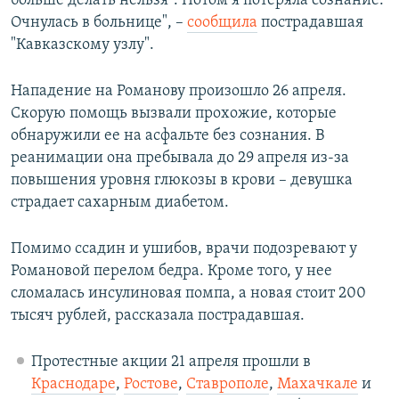
больше делать нельзя". Потом я потеряла сознание.
Очнулась в больнице", –
сообщила
пострадавшая
"Кавказскому узлу".
Нападение на Романову произошло 26 апреля.
Скорую помощь вызвали прохожие, которые
обнаружили ее на асфальте без сознания. В
реанимации она пребывала до 29 апреля из-за
повышения уровня глюкозы в крови – девушка
страдает сахарным диабетом.
Помимо ссадин и ушибов, врачи подозревают у
Романовой перелом бедра. Кроме того, у нее
сломалась инсулиновая помпа, а новая стоит 200
тысяч рублей, рассказала пострадавшая.
Протестные акции 21 апреля прошли в
Краснодаре
,
Ростове
,
Ставрополе
,
Махачкале
и