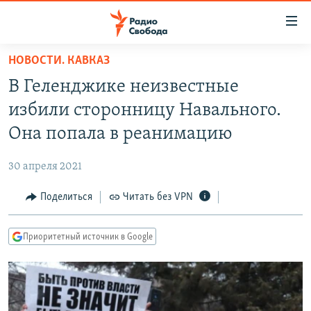
Ссылки
для
упрощенного
НОВОСТИ. КАВКАЗ
ПРОГРАММЫ
доступа
В Геленджике неизвестные
ПОДКАСТЫ
Вернуться
избили сторонницу Навального.
к
АВТОРСКИЕ ПРОЕКТЫ
Она попала в реанимацию
основному
ЦИТАТЫ СВОБОДЫ
содержанию
30 апреля 2021
Вернутся
МНЕНИЯ
к
Поделиться
Читать без VPN
КУЛЬТУРА
главной
навигации
IDEL.РЕАЛИИ
Приоритетный источник в Google
Вернутся
КАВКАЗ.РЕАЛИИ
к
СЕВЕР.РЕАЛИИ
поиску
СИБИРЬ.РЕАЛИИ