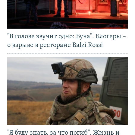
"В голове звучит одно: Буча". Блогеры –
о взрыве в ресторане Balzi Rossi
"Я буду знать, за что погиб". Жизнь и