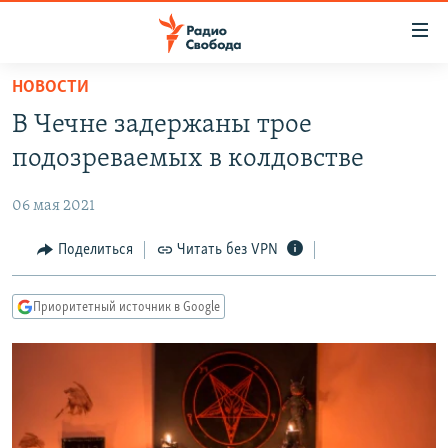
Ссылки
для
упрощенного
НОВОСТИ
ПРОГРАММЫ
доступа
В Чечне задержаны трое
ПОДКАСТЫ
Вернуться
подозреваемых в колдовстве
к
АВТОРСКИЕ ПРОЕКТЫ
основному
06 мая 2021
ЦИТАТЫ СВОБОДЫ
содержанию
Вернутся
МНЕНИЯ
Поделиться
Читать без VPN
к
КУЛЬТУРА
главной
Приоритетный источник в Google
навигации
IDEL.РЕАЛИИ
Вернутся
КАВКАЗ.РЕАЛИИ
к
СЕВЕР.РЕАЛИИ
поиску
СИБИРЬ.РЕАЛИИ