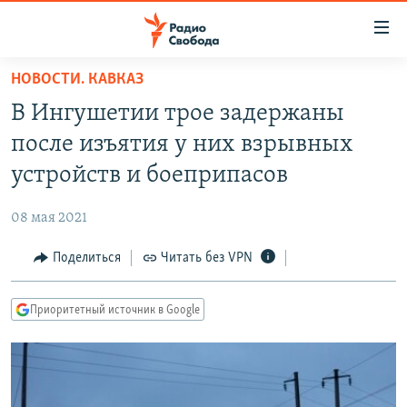
Ссылки
для
упрощенного
НОВОСТИ. КАВКАЗ
ПРОГРАММЫ
доступа
В Ингушетии трое задержаны
ПОДКАСТЫ
Вернуться
после изъятия у них взрывных
к
АВТОРСКИЕ ПРОЕКТЫ
устройств и боеприпасов
основному
ЦИТАТЫ СВОБОДЫ
содержанию
08 мая 2021
Вернутся
МНЕНИЯ
к
Поделиться
Читать без VPN
КУЛЬТУРА
главной
навигации
IDEL.РЕАЛИИ
Приоритетный источник в Google
Вернутся
КАВКАЗ.РЕАЛИИ
к
СЕВЕР.РЕАЛИИ
поиску
СИБИРЬ.РЕАЛИИ