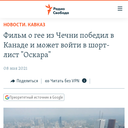
Ссылки
для
упрощенного
НОВОСТИ. КАВКАЗ
ПРОГРАММЫ
доступа
Фильм о гее из Чечни победил в
ПОДКАСТЫ
Вернуться
Канаде и может войти в шорт-
к
АВТОРСКИЕ ПРОЕКТЫ
лист "Оскара"
основному
ЦИТАТЫ СВОБОДЫ
содержанию
08 мая 2021
Вернутся
МНЕНИЯ
к
Поделиться
Читать без VPN
КУЛЬТУРА
главной
навигации
IDEL.РЕАЛИИ
Приоритетный источник в Google
Вернутся
КАВКАЗ.РЕАЛИИ
к
СЕВЕР.РЕАЛИИ
поиску
СИБИРЬ.РЕАЛИИ