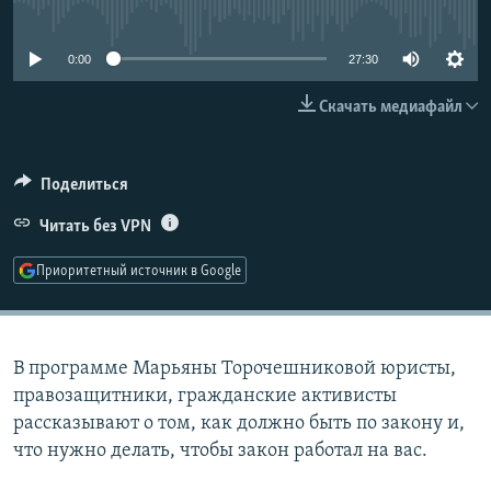
No media source currently available
РАСПИСАНИЕ ВЕЩАНИЯ
ПОДПИШИТЕСЬ НА РАССЫЛКУ
0:00
27:30
Скачать медиафайл
СОЦИАЛЬНЫЕ СЕТИ
Поделиться
Читать без VPN
Все сайты РСЕ/РС
Приоритетный источник в Google
В программе Марьяны Торочешниковой юристы,
правозащитники, гражданские активисты
рассказывают о том, как должно быть по закону и,
что нужно делать, чтобы закон работал на вас.