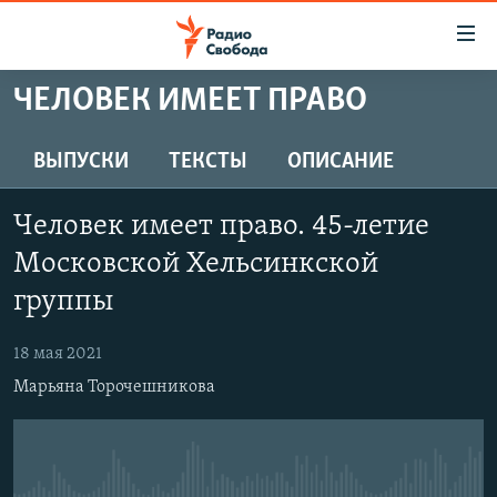
Ссылки
для
упрощенного
ЧЕЛОВЕК ИМЕЕТ ПРАВО
ПРОГРАММЫ
доступа
ПОДКАСТЫ
ВЫПУСКИ
ТЕКСТЫ
ОПИСАНИЕ
Вернуться
к
АВТОРСКИЕ ПРОЕКТЫ
основному
Человек имеет право. 45-летие
ЦИТАТЫ СВОБОДЫ
содержанию
Московской Хельсинкской
Вернутся
МНЕНИЯ
группы
к
КУЛЬТУРА
главной
18 мая 2021
навигации
IDEL.РЕАЛИИ
Вернутся
Марьяна Торочешникова
КАВКАЗ.РЕАЛИИ
к
СЕВЕР.РЕАЛИИ
поиску
СИБИРЬ.РЕАЛИИ