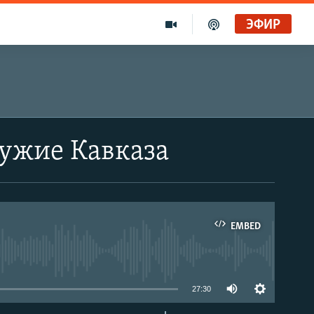
ЭФИР
ружие Кавказа
EMBED
able
27:30