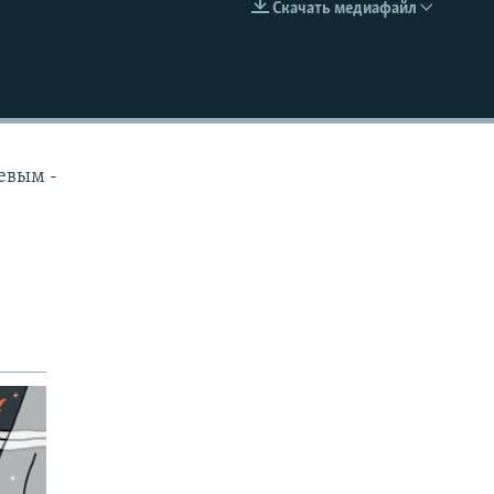
Скачать медиафайл
EMBED
евым -