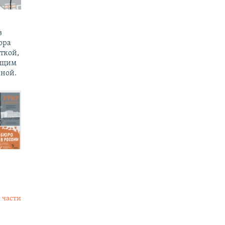
з
ора
ткой,
ущим
ной.
 части