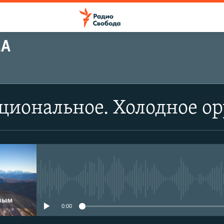
МА
циональное. Холодное о
No media source currently avail
0:00