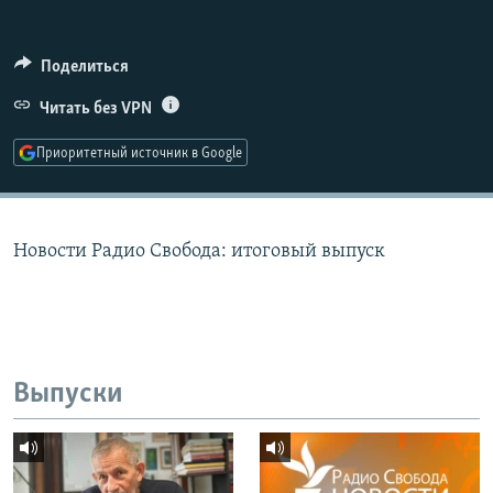
РАСПИСАНИЕ ВЕЩАНИЯ
ПОДПИШИТЕСЬ НА РАССЫЛКУ
Поделиться
Читать без VPN
СОЦИАЛЬНЫЕ СЕТИ
Приоритетный источник в Google
Новости Радио Свобода: итоговый выпуск
Все сайты РСЕ/РС
Выпуски