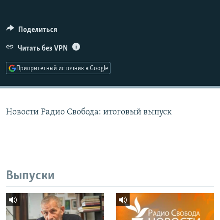
РАСПИСАНИЕ ВЕЩАНИЯ
ПОДПИШИТЕСЬ НА РАССЫЛКУ
Поделиться
Читать без VPN
СОЦИАЛЬНЫЕ СЕТИ
Приоритетный источник в Google
Новости Радио Свобода: итоговый выпуск
Все сайты РСЕ/РС
Выпуски