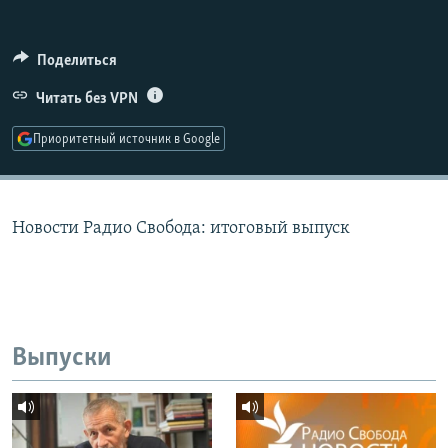
РАСПИСАНИЕ ВЕЩАНИЯ
ПОДПИШИТЕСЬ НА РАССЫЛКУ
Поделиться
Читать без VPN
СОЦИАЛЬНЫЕ СЕТИ
Приоритетный источник в Google
Новости Радио Свобода: итоговый выпуск
Все сайты РСЕ/РС
Выпуски