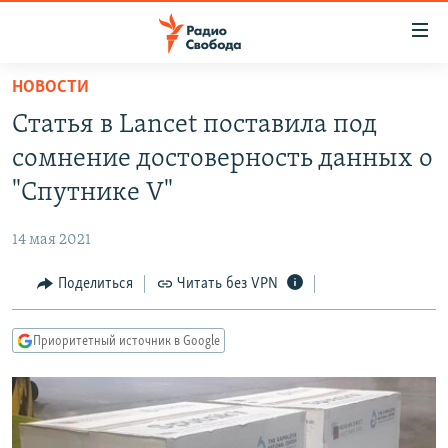
Ссылки
для
упрощенного
НОВОСТИ
ПРОГРАММЫ
доступа
Статья в Lancet поставила под
ПОДКАСТЫ
Вернуться
сомнение достоверность данных о
к
АВТОРСКИЕ ПРОЕКТЫ
"Спутнике V"
основному
ЦИТАТЫ СВОБОДЫ
содержанию
14 мая 2021
Вернутся
МНЕНИЯ
к
Поделиться
Читать без VPN
КУЛЬТУРА
главной
навигации
IDEL.РЕАЛИИ
Приоритетный источник в Google
Вернутся
КАВКАЗ.РЕАЛИИ
к
СЕВЕР.РЕАЛИИ
поиску
СИБИРЬ.РЕАЛИИ