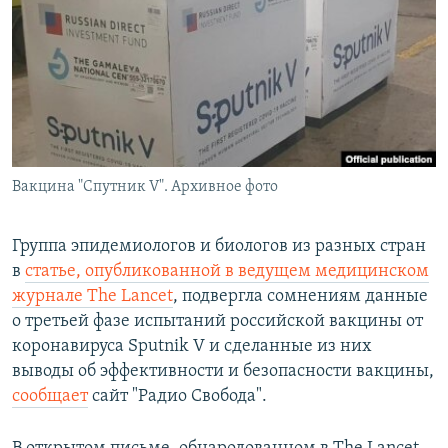
РАСПИСАНИЕ ВЕЩАНИЯ
ПОДПИШИТЕСЬ НА РАССЫЛКУ
СОЦИАЛЬНЫЕ СЕТИ
Вакцина "Спутник V". Архивное фото
Все сайты РСЕ/РС
Группа эпидемиологов и биологов из разных стран
в
статье, опубликованной в ведущем медицинском
журнале The Lancet
, подвергла сомнениям данные
о третьей фазе испытаний российской вакцины от
коронавируса Sputnik V и сделанные из них
выводы об эффективности и безопасности вакцины,
сообщает
сайт "Радио Свобода".