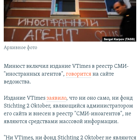
РАСПИСАНИЕ ВЕЩАНИЯ
ПОДПИШИТЕСЬ НА РАССЫЛКУ
СОЦИАЛЬНЫЕ СЕТИ
Архивное фото
Минюст включил издание VTimes в реестр СМИ-
"иностранных агентов",
говорится
на сайте
Все сайты РСЕ/РС
ведомства.
Издание VTimes
заявило
, что ни оно само, ни фонд
Stichting 2 Oktober, являющийся администратором
его сайта и внесен в реестр "СМИ-иноагентов", не
являются средствами массовой информации.
"Ни VTimes, ни фонд Stichting 2 Oktober не являются