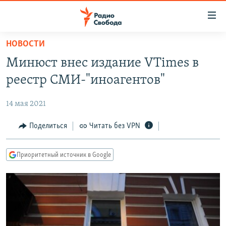
Ссылки
для
упрощенного
НОВОСТИ
ПРОГРАММЫ
доступа
Минюст внес издание VTimes в
ПОДКАСТЫ
Вернуться
реестр СМИ-"иноагентов"
к
АВТОРСКИЕ ПРОЕКТЫ
основному
14 мая 2021
ЦИТАТЫ СВОБОДЫ
содержанию
Вернутся
МНЕНИЯ
Поделиться
Читать без VPN
к
КУЛЬТУРА
главной
Приоритетный источник в Google
навигации
IDEL.РЕАЛИИ
Вернутся
КАВКАЗ.РЕАЛИИ
к
СЕВЕР.РЕАЛИИ
поиску
СИБИРЬ.РЕАЛИИ