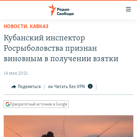
Ссылки
для
упрощенного
НОВОСТИ. КАВКАЗ
ПРОГРАММЫ
доступа
Кубанский инспектор
ПОДКАСТЫ
Вернуться
Росрыболовства признан
к
АВТОРСКИЕ ПРОЕКТЫ
виновным в получении взятки
основному
ЦИТАТЫ СВОБОДЫ
содержанию
14 мая 2021
Вернутся
МНЕНИЯ
к
Поделиться
Читать без VPN
КУЛЬТУРА
главной
навигации
IDEL.РЕАЛИИ
Приоритетный источник в Google
Вернутся
КАВКАЗ.РЕАЛИИ
к
СЕВЕР.РЕАЛИИ
поиску
СИБИРЬ.РЕАЛИИ