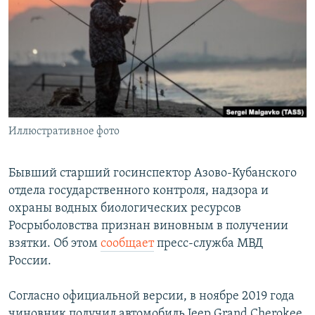
РАСПИСАНИЕ ВЕЩАНИЯ
ПОДПИШИТЕСЬ НА РАССЫЛКУ
СОЦИАЛЬНЫЕ СЕТИ
Иллюстративное фото
Все сайты РСЕ/РС
Бывший старший госинспектор Азово-Кубанского
отдела государственного контроля, надзора и
охраны водных биологических ресурсов
Росрыболовства признан виновным в получении
взятки. Об этом
сообщает
пресс-служба МВД
России.
Согласно официальной версии, в ноябре 2019 года
чиновник получил автомобиль Jeep Grand Cherokee