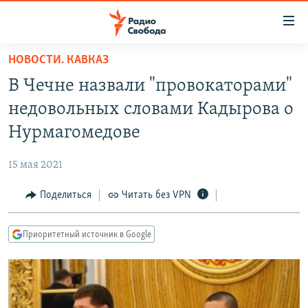
Ссылки
для
упрощенного
НОВОСТИ. КАВКАЗ
ПРОГРАММЫ
доступа
В Чечне назвали "провокаторами"
ПОДКАСТЫ
Вернуться
недовольных словами Кадырова о
к
АВТОРСКИЕ ПРОЕКТЫ
Нурмагомедове
основному
ЦИТАТЫ СВОБОДЫ
содержанию
15 мая 2021
Вернутся
МНЕНИЯ
к
Поделиться
Читать без VPN
КУЛЬТУРА
главной
навигации
IDEL.РЕАЛИИ
Приоритетный источник в Google
Вернутся
КАВКАЗ.РЕАЛИИ
к
СЕВЕР.РЕАЛИИ
поиску
СИБИРЬ.РЕАЛИИ