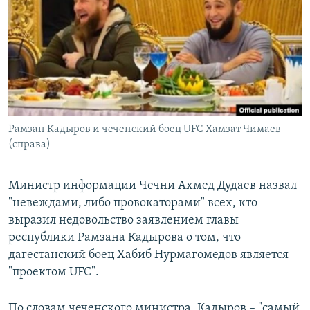
РАСПИСАНИЕ ВЕЩАНИЯ
ПОДПИШИТЕСЬ НА РАССЫЛКУ
СОЦИАЛЬНЫЕ СЕТИ
Рамзан Кадыров и чеченский боец UFC Хамзат Чимаев
(справа)
Все сайты РСЕ/РС
Министр информации Чечни Ахмед Дудаев назвал
"невеждами, либо провокаторами" всех, кто
выразил недовольство заявлением главы
республики Рамзана Кадырова о том, что
дагестанский боец Хабиб Нурмагомедов является
"проектом UFC".
По словам чеченского министра, Кадыров – "самый