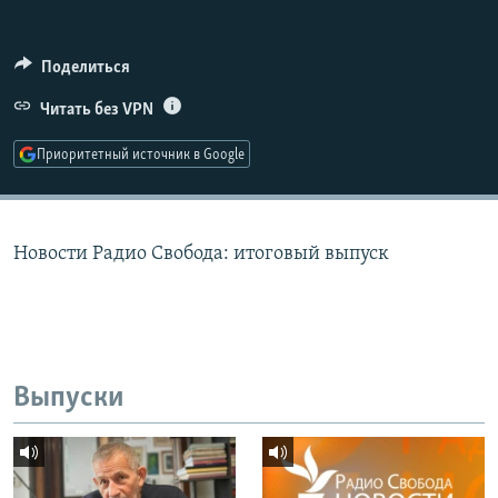
РАСПИСАНИЕ ВЕЩАНИЯ
ПОДПИШИТЕСЬ НА РАССЫЛКУ
Поделиться
Читать без VPN
СОЦИАЛЬНЫЕ СЕТИ
Приоритетный источник в Google
Новости Радио Свобода: итоговый выпуск
Все сайты РСЕ/РС
Выпуски