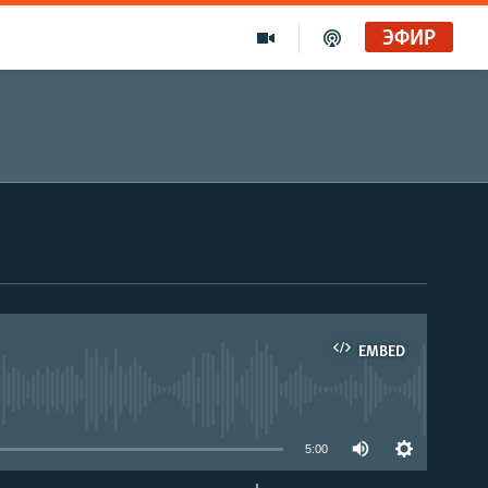
ЭФИР
EMBED
able
5:00