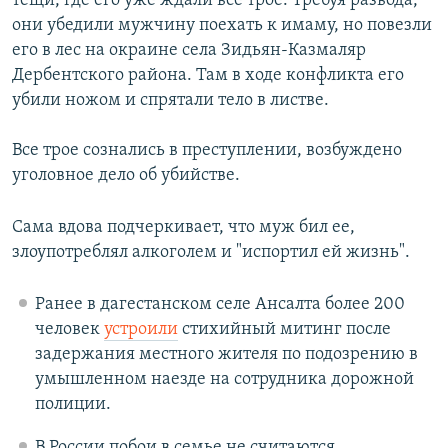
тёщи, где его уже ждали все трое. Требуя развода,
они убедили мужчину поехать к имаму, но повезли
его в лес на окраине села Зидьян-Казмаляр
Дербентского района. Там в ходе конфликта его
убили ножом и спрятали тело в листве.
Все трое сознались в преступлении, возбуждено
уголовное дело об убийстве.
Сама вдова подчеркивает, что муж бил ее,
злоупотреблял алкоголем и "испортил ей жизнь".
Ранее в дагестанском селе Ансалта более 200
человек
устроили
стихийный митинг после
задержания местного жителя по подозрению в
умышленном наезде на сотрудника дорожной
полиции.
В России побои в семье не считаются