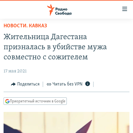
Ссылки
для
упрощенного
НОВОСТИ. КАВКАЗ
ПРОГРАММЫ
доступа
Жительница Дагестана
ПОДКАСТЫ
Вернуться
призналась в убийстве мужа
к
АВТОРСКИЕ ПРОЕКТЫ
совместно с сожителем
основному
ЦИТАТЫ СВОБОДЫ
содержанию
17 мая 2021
Вернутся
МНЕНИЯ
к
Поделиться
Читать без VPN
КУЛЬТУРА
главной
навигации
IDEL.РЕАЛИИ
Приоритетный источник в Google
Вернутся
КАВКАЗ.РЕАЛИИ
к
СЕВЕР.РЕАЛИИ
поиску
СИБИРЬ.РЕАЛИИ