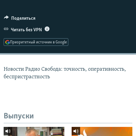
РАСПИСАНИЕ ВЕЩАНИЯ
ПОДПИШИТЕСЬ НА РАССЫЛКУ
Поделиться
Читать без VPN
СОЦИАЛЬНЫЕ СЕТИ
Приоритетный источник в Google
Новости Радио Свобода: точность, оперативность,
Все сайты РСЕ/РС
беспристрастность
Выпуски