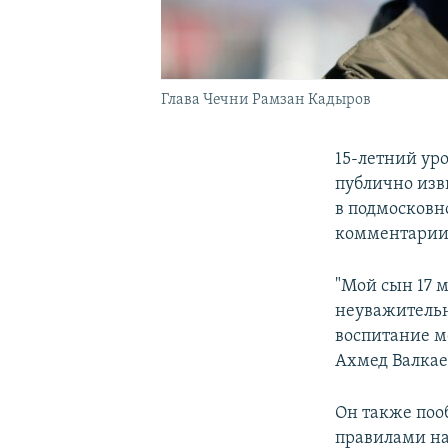
Глава Чечни Рамзан Кадыров
15-летний ур
публично из
в подмосковн
комментарии 
"Мой сын 17 
неуважительн
воспитание мо
Ахмед Валкае
Он также пооб
правилами на