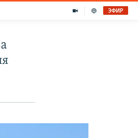
ЭФИР
ва
ия