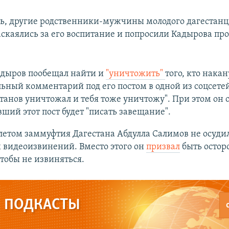
дь, другие родственники-мужчины молодого дагестанц
аскаялись за его воспитание и попросили Кадырова пр
адыров пообещал найти и
"уничтожить"
того, кто нака
ьный комментарий под его постом в одной из соцсетей
анов уничтожал и тебя тоже уничтожу". При этом он 
вший этот пост будет "писать завещание".
етом заммуфтия Дагестана Абдулла Салимов не осуди
 видеоизвинений. Вместо этого он
призвал
быть остор
чтобы не извиняться.
ПОДКАСТЫ