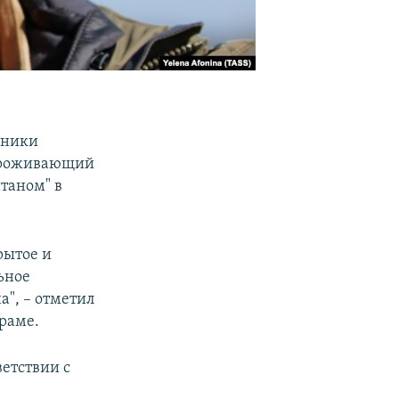
нники
 Проживающий
таном" в
рытое и
ьное
а", – отметил
раме.
ветствии с