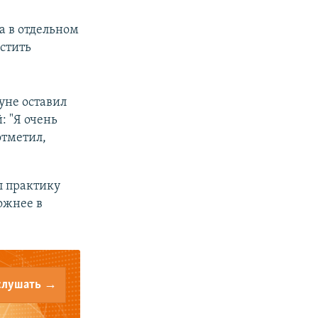
а в отдельном
остить
нуне оставил
: "Я очень
отметил,
л практику
ожнее в
слушать →