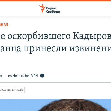
ВКАЗ
е оскорбившего Кадыро
танца принесли извинен
ся
Читать без VPN
сточник в Google