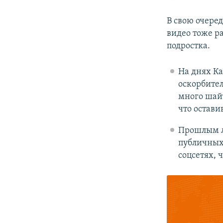
В свою очере
видео тоже р
подростка.
На днях К
оскорбител
много шайт
что остави
Прошлым л
публичных
соцсетях, 