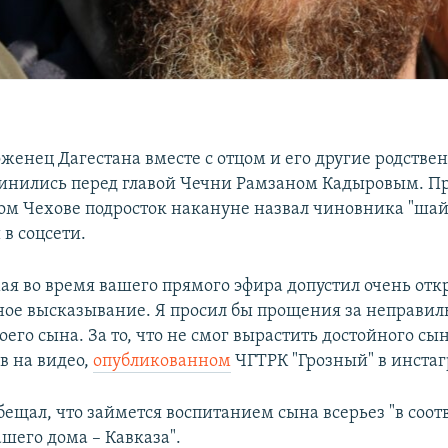
оженец Дагестана вместе с отцом и его другие родстве
винились перед главой Чечни Рамзаном Кадыровым.
ом Чехове подросток накануне назвал чиновника "шай
в соцсети.
мая во время вашего прямого эфира допустил очень отк
ое высказывание. Я просил бы прощения за неправил
его сына. За то, что не смог вырастить достойного сын
в на видео,
опубликованном
ЧГТРК "Грозный" в инстаг
ещал, что займется воспитанием сына всерьез "в соот
шего дома – Кавказа".