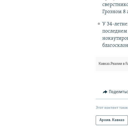
сверстник
Грозном 8 
У 34-летн
последнем 
нокаутиров
благоскло
Кавказ.Реалии в F
Поделить
Этот контент такж
Архив. Кавказ