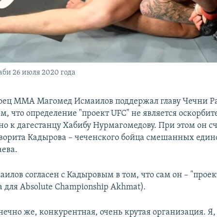
аби 26 июля 2020 года
оец ММА Магомед Исмаилов поддержал главу Чечни Р
ом, что определение "проект UFC" не является оскорби
о к дагестанцу Хабибу Нурмагомедову. При этом он с
ворита Кадырова – чеченского бойца смешанных един
ева.
илов согласен с Кадыровым в том, что сам он – "проек
 для Absolute Championship Akhmat).
онечно же, конкурентная, очень крутая организация. Я,