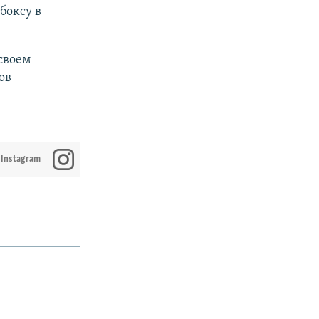
боксу в
своем
ов
 Instagram