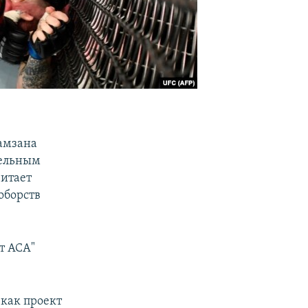
амзана
тельным
читает
оборств
т АСА"
 как проект