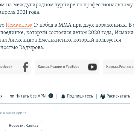
ом на международном турнире по профессиональному 
апреля 2021 года.
его
Исмаилова
17 побед в ММА при двух поражениях. В 
поединке, который состоялся летом 2020 года, Исмаил
ал Александра Емельяненко, который пользуется
нностью Кадырова.
acebook
Кавказ.Реалии в YouTube
Кавказ.Реалии в
ся
Читать без VPN
Подпишитесь
Распечатать
е в категориях
Новости. Кавказ