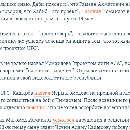
слышке знаю. Дабы пояснить, что Рамзан Ахматович н
а говорил, что Хабиб – это проект", –
заявил
Исмаилов в
ии в своем инстаграм-аккаунте 19 мая.
Чимаева, то он – "просто зверь", – хвалит его дагестанс
ичину же успехов чеченца он видит в том, что тот явл
 проектом UFC".
в не только назвал Исмаилова "проектом лиги АСА", н
о спортсмен "плачет из-за денег". Отрывки именно этой
танец в свой видеоответ главе республики.
 UFC" Кадыров
назвал
Нурмагомедова на прошлой недел
го согласиться на бой с Чимаевым. После возникшего
и отдельно
пояснил
, что не хотел оскорбить дагестанца
мая Магомед Исмаилов
усмотрел
нарушения в решении
13-летнему сыну главы Чечни Адаму Кадырову победу 