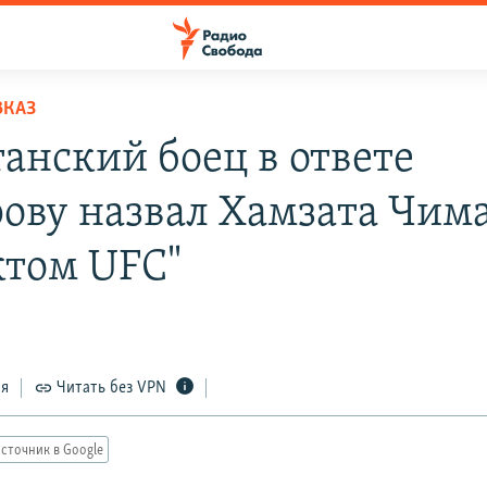
ВКАЗ
танский боец в ответе
ову назвал Хамзата Чим
ктом UFC"
ся
Читать без VPN
сточник в Google