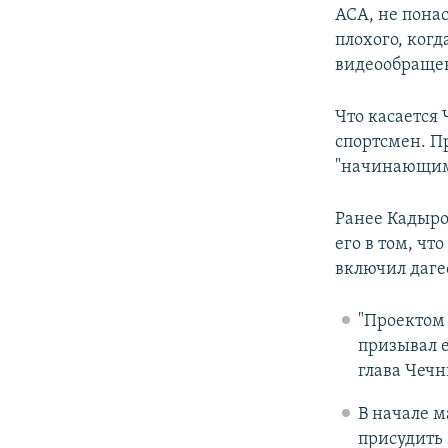
АСА, не пона
плохого, когд
видеообращен
Что касается 
спортсмен. Пр
"начинающим
Ранее Кадыро
его в том, чт
включил дагес
"Проектом
призывал е
глава Чечн
В начале 
присудить 