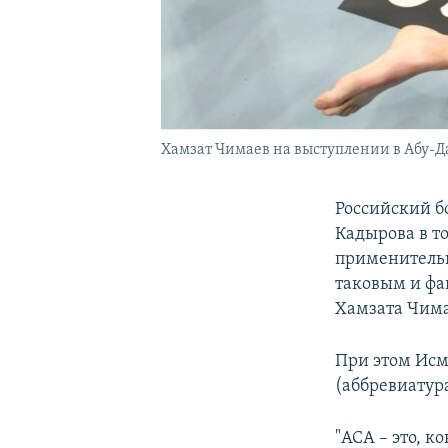
Хамзат Чимаев на выступлении в Абу-Д
Российский б
Кадырова в т
применительн
таковым и фа
Хамзата Чима
При этом Исма
(аббревиатура
"АСА – это, к