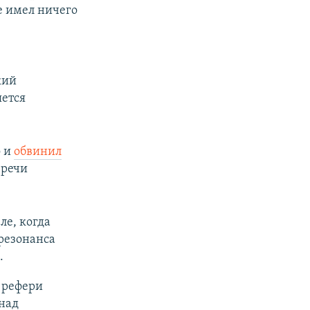
е имел ничего
кий
яется
о и
обвинил
 речи
е, когда
 резонанса
.
 рефери
над