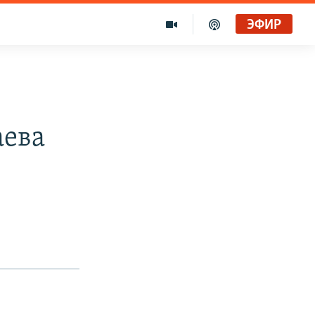
ЭФИР
аева