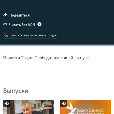
РАСПИСАНИЕ ВЕЩАНИЯ
ПОДПИШИТЕСЬ НА РАССЫЛКУ
Поделиться
Читать без VPN
СОЦИАЛЬНЫЕ СЕТИ
Приоритетный источник в Google
Новости Радио Свобода: итоговый выпуск
Все сайты РСЕ/РС
Выпуски