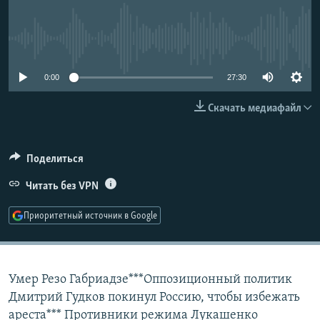
РАСПИСАНИЕ ВЕЩАНИЯ
ПОДПИШИТЕСЬ НА РАССЫЛКУ
No media source currently available
СОЦИАЛЬНЫЕ СЕТИ
0:00
27:30
Скачать медиафайл
Поделиться
Все сайты РСЕ/РС
Читать без VPN
Приоритетный источник в Google
Умер Резо Габриадзе***Оппозиционный политик
Дмитрий Гудков покинул Россию, чтобы избежать
ареста*** Противники режима Лукашенко