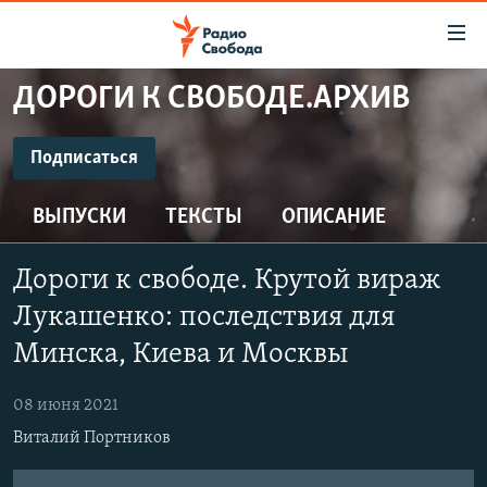
Ссылки
для
упрощенного
ДОРОГИ К СВОБОДЕ.АРХИВ
ПРОГРАММЫ
доступа
ПОДКАСТЫ
Подписаться
Вернуться
к
ПОДПИСАТЬСЯ
АВТОРСКИЕ ПРОЕКТЫ
основному
ВЫПУСКИ
ТЕКСТЫ
ОПИСАНИЕ
ЦИТАТЫ СВОБОДЫ
содержанию
CastBox
Вернутся
МНЕНИЯ
Дороги к свободе. Крутой вираж
к
КУЛЬТУРА
Лукашенко: последствия для
главной
Подписаться
навигации
IDEL.РЕАЛИИ
Минска, Киева и Москвы
Вернутся
КАВКАЗ.РЕАЛИИ
к
08 июня 2021
СЕВЕР.РЕАЛИИ
поиску
Виталий Портников
СИБИРЬ.РЕАЛИИ