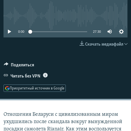
РАСПИСАНИЕ ВЕЩАНИЯ
ПОДПИШИТЕСЬ НА РАССЫЛКУ
No media source currently available
СОЦИАЛЬНЫЕ СЕТИ
0:00
27:30
Скачать медиафайл
Поделиться
Все сайты РСЕ/РС
Читать без VPN
Приоритетный источник в Google
Отношения Беларуси с цивилизованным миром
ухудшились после скандала вокруг вынужденной
посадки самолета Rianair. Как этим воспользуется