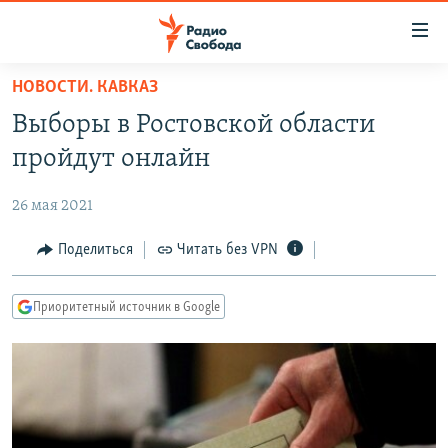
Ссылки
для
упрощенного
НОВОСТИ. КАВКАЗ
ПРОГРАММЫ
доступа
Выборы в Ростовской области
ПОДКАСТЫ
Вернуться
пройдут онлайн
к
АВТОРСКИЕ ПРОЕКТЫ
основному
26 мая 2021
ЦИТАТЫ СВОБОДЫ
содержанию
Вернутся
МНЕНИЯ
Поделиться
Читать без VPN
к
КУЛЬТУРА
главной
Приоритетный источник в Google
навигации
IDEL.РЕАЛИИ
Вернутся
КАВКАЗ.РЕАЛИИ
к
СЕВЕР.РЕАЛИИ
поиску
СИБИРЬ.РЕАЛИИ