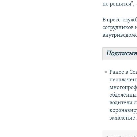
не решится",
В пресс-служ
сотрудников 
внутриведомс
Подписыв
Ранее в Се
неоплачен
многопроф
обделённым
водители с
коронавир
заявление 