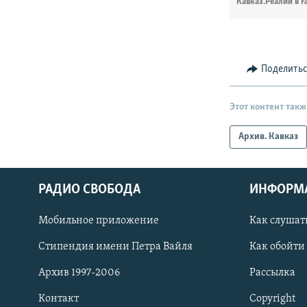
Кавказ.Реалии в F
Поделить
Этот контент такж
Архив. Кавказ
РАДИО СВОБОДА
ИНФОРМ
Мобильное приложение
Как слушат
СОЦИАЛЬНЫЕ СЕТИ
Стипендия имени Петра Вайля
Как обойти
Архив 1997-2006
Рассылка
Контакт
Copyright