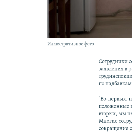
Иллюстративное фото
Сотрудники с
заявления в 
трудинспекци
по надбавкам
"Во-первых, 
положенные п
вторых, мы н
Многие сотру
сокращение от