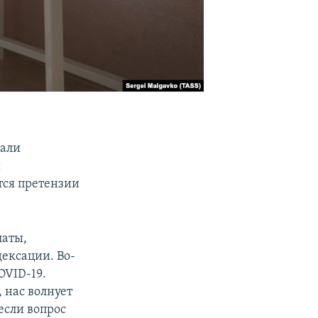
сали
и
тся претензии
латы,
дексации. Во-
OVID-19.
 нас волнует
если вопрос