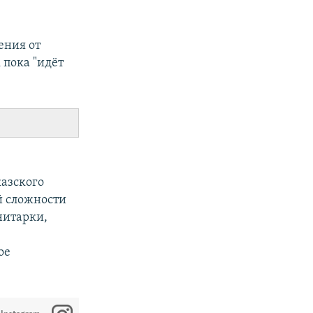
ения от
 пока "идёт
азского
й сложности
нитарки,
ое