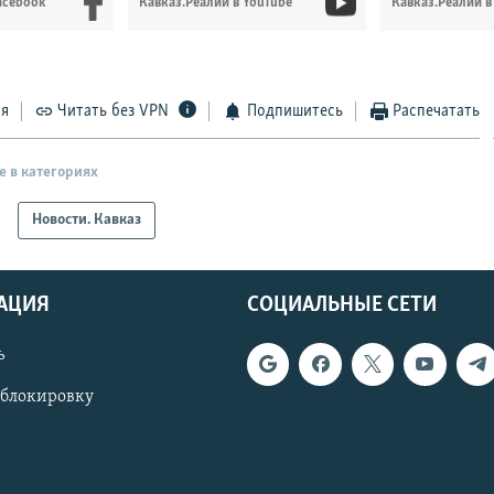
acebook
Кавказ.Реалии в YouTube
Кавказ.Реалии в
ся
Читать без VPN
Подпишитесь
Распечатать
е в категориях
Новости. Кавказ
АЦИЯ
СОЦИАЛЬНЫЕ СЕТИ
ь
 блокировку