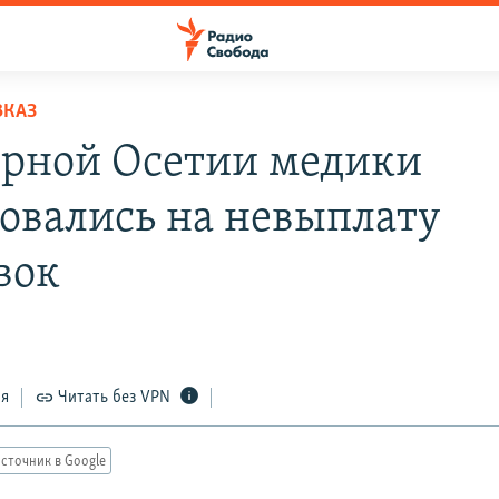
ВКАЗ
ерной Осетии медики
овались на невыплату
вок
ся
Читать без VPN
сточник в Google