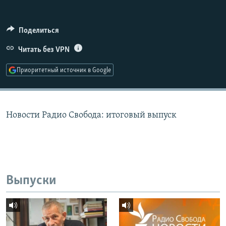
РАСПИСАНИЕ ВЕЩАНИЯ
ПОДПИШИТЕСЬ НА РАССЫЛКУ
Поделиться
Читать без VPN
СОЦИАЛЬНЫЕ СЕТИ
Приоритетный источник в Google
Новости Радио Свобода: итоговый выпуск
Все сайты РСЕ/РС
Выпуски