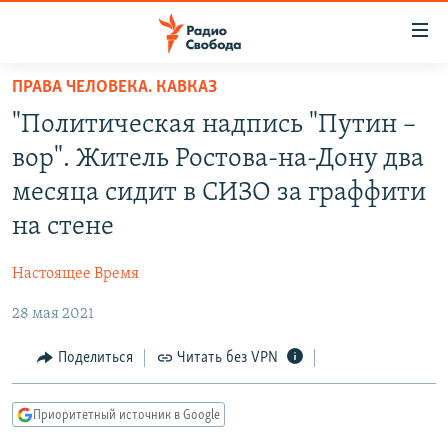
Ссылки
для
упрощенного
ПРАВА ЧЕЛОВЕКА. КАВКАЗ
ПРОГРАММЫ
доступа
"Политическая надпись "Путин –
ПОДКАСТЫ
Вернуться
вор". Житель Ростова-на-Дону два
к
АВТОРСКИЕ ПРОЕКТЫ
месяца сидит в СИЗО за граффити
основному
ЦИТАТЫ СВОБОДЫ
содержанию
на стене
Вернутся
МНЕНИЯ
к
Настоящее Время
КУЛЬТУРА
главной
28 мая 2021
навигации
IDEL.РЕАЛИИ
Вернутся
КАВКАЗ.РЕАЛИИ
Поделиться
Читать без VPN
к
СЕВЕР.РЕАЛИИ
поиску
Приоритетный источник в Google
СИБИРЬ.РЕАЛИИ