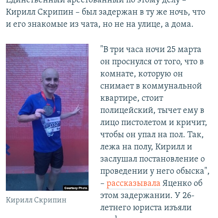
Единственный арестованный по этому делу –
Кирилл Скрипин – был задержан в ту же ночь, что
и его знакомые из чата, но не на улице, а дома.
"В три часа ночи 25 марта
он проснулся от того, что в
комнате, которую он
снимает в коммунальной
квартире, стоит
полицейский, тычет ему в
лицо пистолетом и кричит,
чтобы он упал на пол. Так,
лежа на полу, Кирилл и
заслушал постановление о
проведении у него обыска",
–
рассказывала
Яценко об
этом задержании. У 26-
Кирилл Скрипин
летнего юриста изъяли