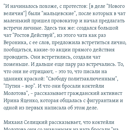
"И начиналось похоже, с протестов: [в деле "Нового
величия"] были "мальцевские", после которых в чат
маленький пришел провокатор и начал предлагать
встречи личные. Здесь так же: создался большой
чат "Ростов Действуй", из этого чата как раз
Вероника, с ее слов, предложила встретиться лично,
пообщаться, какие-то акции прямого действия
проводить. Они встретились, создали чат
поменьше. И дальше еще пару раз встречались. То,
что они не отрицают, – это то, что писали на
зданиях краской: "Свободу политзаключенным",
"Путин – вор". И что они бросали коктейли
Молотова", – рассказывает гражданский активист
Ирина Яценко, которая общалась с фигурантами и
одной из первых написала об этом деле.
Михаил Селицкий рассказывает, что коктейли
Молотова они со знакомыми из чата бросали "на