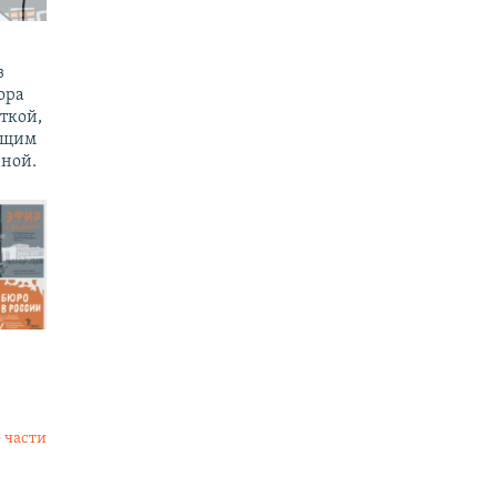
з
ора
ткой,
ущим
ной.
 части