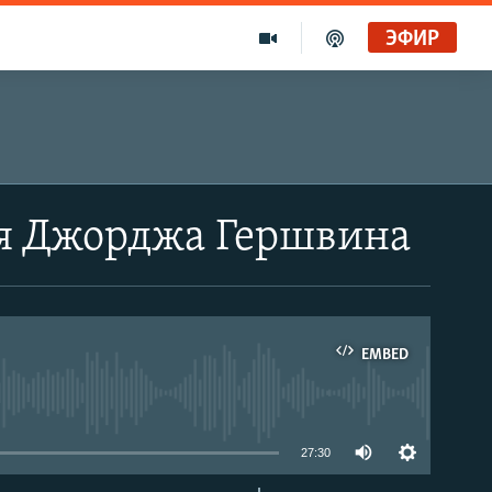
ЭФИР
ия Джорджа Гершвина
EMBED
able
27:30