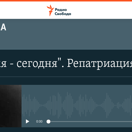
МА
я - сегодня". Репатриац
No media source currently avail
0:00