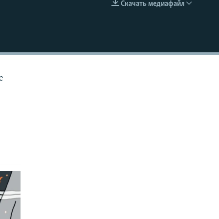
Скачать медиафайл
EMBED
е