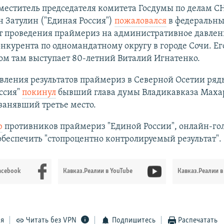
еститель председателя комитета Госдумы по делам С
 Затулин ("Единая Россия")
пожаловался
в федеральн
т проведения праймериз на административное давлен
нкурента по одномандатному округу в городе Сочи. Ег
ом там выступает 80-летний Виталий Игнатенко.
вления результатов праймериз в Северной Осетии ряд
ссия"
покинул
бывший глава думы Владикавказа Маха
занявший третье место.
ю
противников праймериз "Единой России", онлайн-го
обеспечить "стопроцентно контролируемый результат".
acebook
Кавказ.Реалии в YouTube
Кавказ.Реалии в
ся
Читать без VPN
Подпишитесь
Распечатать