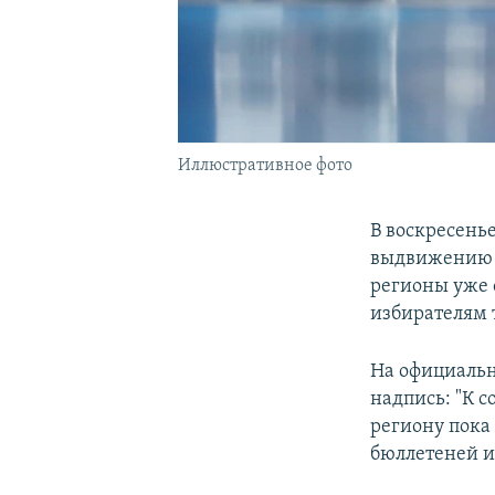
Иллюстративное фото
В воскресень
выдвижению к
регионы уже 
избирателям 
На официаль
надпись: "К 
региону пока
бюллетеней и