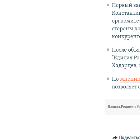
Первый зам
Константин
оргкомите
стороны ко
конкурент
После объя
"Единая Ро
Хадарцев, 
По
мнени
позволяет 
Кавказ.Реалии в F
Поделить