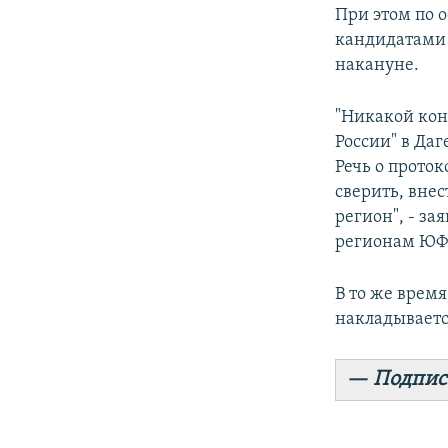
При этом по 
кандидатами 
накануне.
"Никакой кон
России" в Даг
Речь о проток
сверить, внес
регион", - за
регионам ЮФ
В то же время
накладываетс
— Подпис