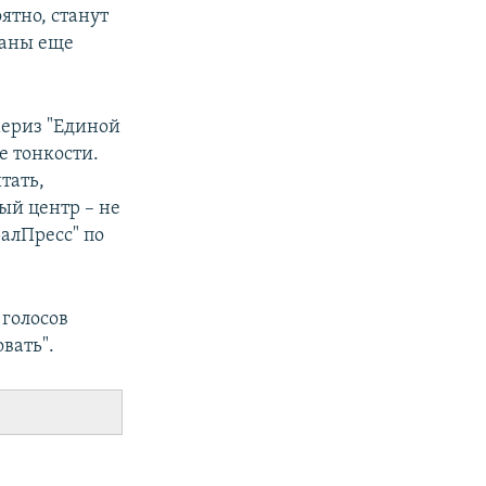
ятно, станут
ваны еще
мериз "Единой
е тонкости.
тать,
ый центр – не
ралПресс" по
 голосов
вать".