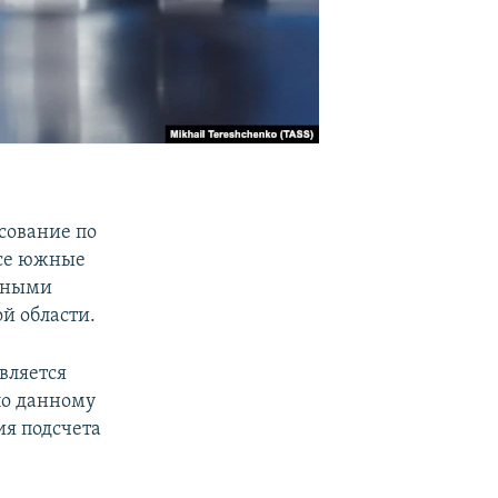
сование по
Все южные
стными
й области.
вляется
по данному
ия подсчета