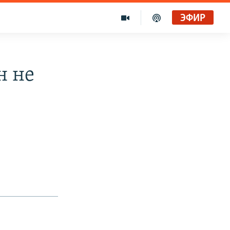
ЭФИР
н не