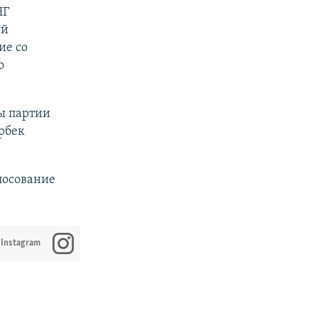
НГ
ый
ие со
о
ы партии
рбек
лосование
 Instagram