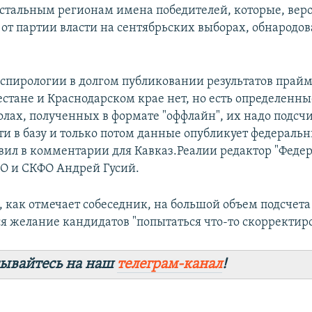
остальным регионам имена победителей, которые, веро
от партии власти на сентябрьских выборах, обнародо
спирологии в долгом публиковании результатов прай
естане и Краснодарском крае нет, но есть определенны
олах, полученных в формате "оффлайн", их надо подсчи
ти в базу и только потом данные опубликует федеральн
явил в комментарии для Кавказ.Реалии редактор "Феде
О и СКФО Андрей Гусий.
, как отмечает собеседник, на большой объем подсчета
я желание кандидатов "попытаться что-то скорректиро
ывайтесь на наш
телеграм-канал
!