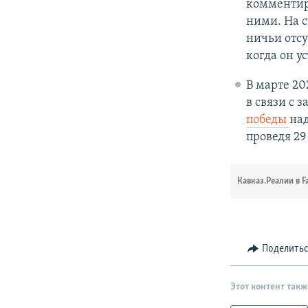
комментир
ними. На с
ничьи отсу
когда он у
В марте 20
в связи с 
победы
на
проведя 29
Кавказ.Реалии в F
Поделить
Этот контент такж