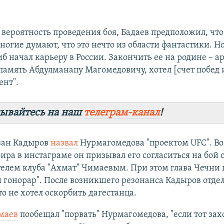
вероятность проведения боя, Бадаев предположил, что
огие думают, что это нечто из области фантастики. Но
б начал карьеру в России. Закончить ее на родине – а
я память Абдулманапу Магомедовичу, хотел [счет побед
ент".
ывайтесь на наш
телеграм-канал
!
зан Кадыров
назвал
Нурмагомедова "проектом UFC". Во
ира в инстаграме он призывал его согласиться на бой 
телем клуба "Ахмат" Чимаевым. При этом глава Чечни
 гонорар". После возникшего резонанса Кадыров отде
что не хотел оскорбить дагестанца.
маев
пообещал "порвать" Нурмагомедова, "если тот захо