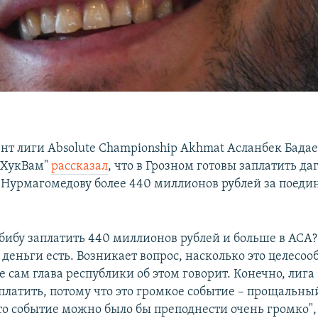
нт лиги Absolute Championship Akhmat Асланбек Бадае
"ХукВам"
рассказал
, что в Грозном готовы заплатить д
 Нурмагомедову более 440 миллионов рублей за поедин
абибу заплатить 440 миллионов рублей и больше в ACA?
 деньги есть. Возникает вопрос, насколько это целесоо
 сам глава республики об этом говорит. Конечно, лига 
аплатить, потому что это громкое событие – прощальны
то событие можно было бы преподнести очень громко",