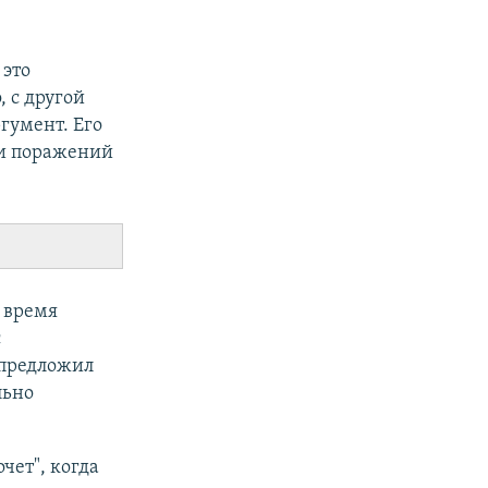
 это
, с другой
ргумент. Его
 и поражений
 время
с
 предложил
льно
чет", когда