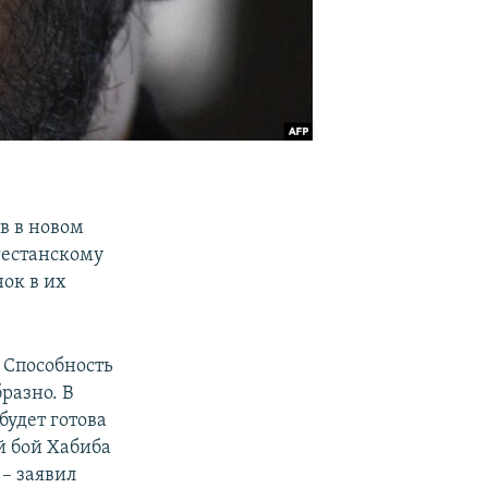
в в новом
агестанскому
ок в их
 Способность
бразно. В
будет готова
й бой Хабиба
 – заявил