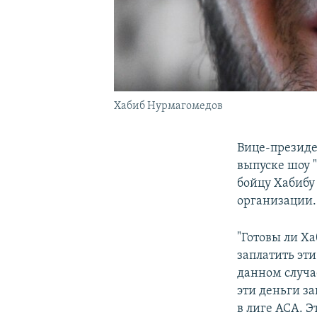
Хабиб Нурмагомедов
Вице-президе
выпуске шоу 
бойцу Хабибу
организации.
"Готовы ли Х
заплатить эти
данном случае
эти деньги з
в лиге ACA. Э