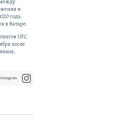
 между
ражения и
020 года,
я в Катаре.
йтингов UFC
ября после
енным,
 Instagram