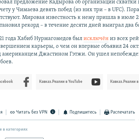
овал предложение Кадырова об организации схватки
чету у Чимаева девять побед (из них три – в UFC). По
тствуют. Мировая известность к нему пришла в июле 2
становил рекорд – в течение десяти дней выиграл два бо
21 года Хабиб Нурмагомедов был
исключён
из всех ре
завершением карьеры, о чем он впервые объявил 24 окт
д американцем Джастином Гэтжи. Он ушел непобежд
 боев.
acebook
Кавказ.Реалии в YouTube
Кавказ.Реалии в
ся
Читать без VPN
Подпишитесь
Распечатать
е в категориях