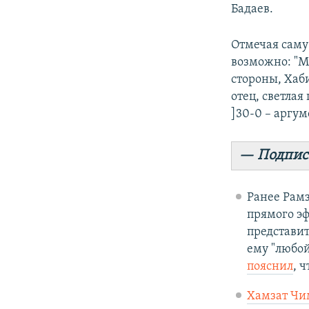
Бадаев.
Отмечая саму 
возможно: "Мн
стороны, Хаби
отец, светла
]30-0 – аргум
— Подпис
Ранее Рам
прямого эф
представи
ему "любой
пояснил
, 
Хамзат Чи