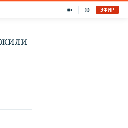
ЭФИР
ожили