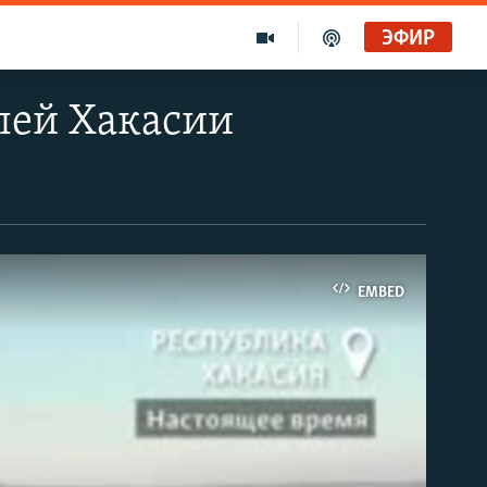
ЭФИР
лей Хакасии
EMBED