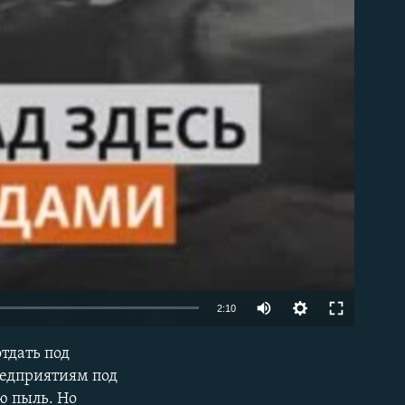
Auto
2:10
240p
тдать под
EMBED
360p
редприятиям под
ю пыль. Но
480p