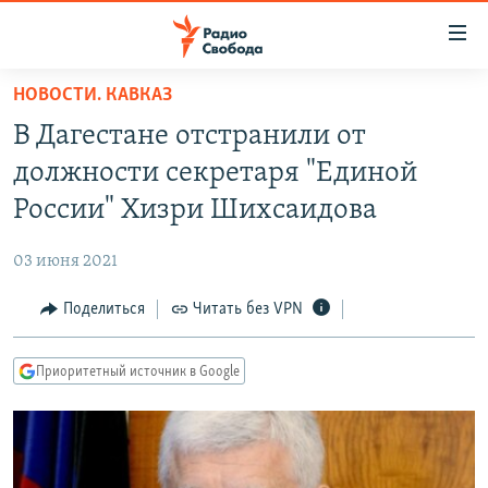
Ссылки
для
упрощенного
НОВОСТИ. КАВКАЗ
ПРОГРАММЫ
доступа
В Дагестане отстранили от
ПОДКАСТЫ
Вернуться
должности секретаря "Единой
к
АВТОРСКИЕ ПРОЕКТЫ
России" Хизри Шихсаидова
основному
ЦИТАТЫ СВОБОДЫ
содержанию
03 июня 2021
Вернутся
МНЕНИЯ
к
Поделиться
Читать без VPN
КУЛЬТУРА
главной
навигации
IDEL.РЕАЛИИ
Приоритетный источник в Google
Вернутся
КАВКАЗ.РЕАЛИИ
к
СЕВЕР.РЕАЛИИ
поиску
СИБИРЬ.РЕАЛИИ