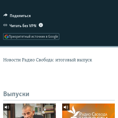
РАСПИСАНИЕ ВЕЩАНИЯ
ПОДПИШИТЕСЬ НА РАССЫЛКУ
Поделиться
Читать без VPN
СОЦИАЛЬНЫЕ СЕТИ
Приоритетный источник в Google
Новости Радио Свобода: итоговый выпуск
Все сайты РСЕ/РС
Выпуски