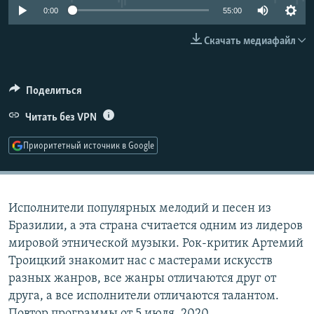
0:00
55:00
РАСПИСАНИЕ ВЕЩАНИЯ
ПОДПИШИТЕСЬ НА РАССЫЛКУ
Скачать медиафайл
СОЦИАЛЬНЫЕ СЕТИ
Поделиться
Читать без VPN
Приоритетный источник в Google
Все сайты РСЕ/РС
Исполнители популярных мелодий и песен из
Бразилии, а эта страна считается одним из лидеров
мировой этнической музыки. ​Рок-критик Артемий
Троицкий знакомит нас с мастерами искусств
разных жанров, все жанры отличаются друг от
друга, а все исполнители отличаются талантом.
Повтор программы от 5 июля, 2020