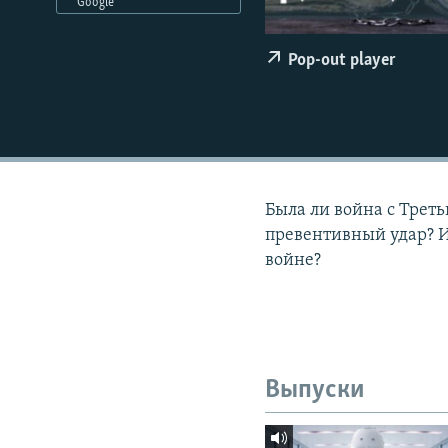
РАСПИСАНИЕ ВЕЩАНИЯ
Google
ПОДПИШИТЕСЬ НА РАССЫЛКУ
Pop-out player
Была ли война с Трет
превентивный удар? И
войне?
Выпуски