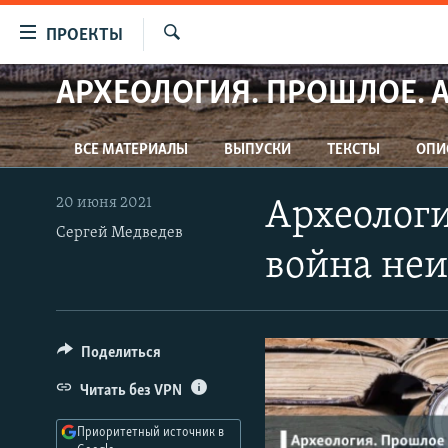
Ссылки
ПРОЕКТЫ
для
Искать
упрощенного
АРХЕОЛОГИЯ. ПРОШЛОЕ. 
ПРОГРАММЫ
доступа
ПОДКАСТЫ
Вернуться
ВСЕ МАТЕРИАЛЫ
ВЫПУСКИ
ТЕКСТЫ
ОПИ
АВТОРСКИЕ ПРОЕКТЫ
к
основному
ЦИТАТЫ СВОБОДЫ
20 июня 2021
Археологи
содержанию
Сергей Медведев
МНЕНИЯ
Вернутся
война не
КУЛЬТУРА
к
главной
IDEL.РЕАЛИИ
навигации
КАВКАЗ.РЕАЛИИ
Вернутся
Поделиться
к
СЕВЕР.РЕАЛИИ
Читать без VPN
поиску
СИБИРЬ.РЕАЛИИ
Приоритетный источник в