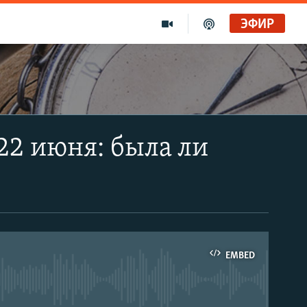
ЭФИР
22 июня: была ли
EMBED
able