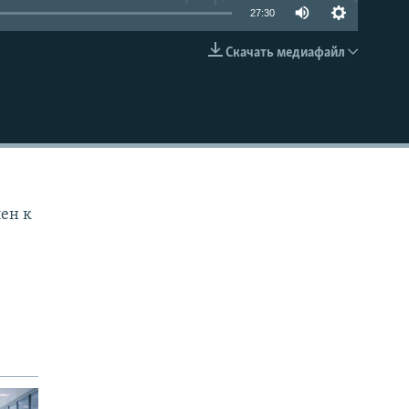
27:30
Скачать медиафайл
EMBED
з
лен к