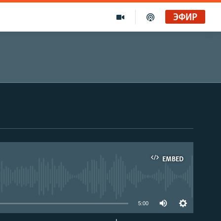
ЭФИР
EMBED
able
5:00