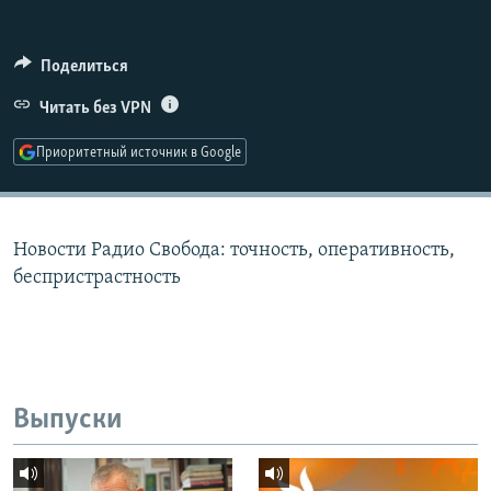
РАСПИСАНИЕ ВЕЩАНИЯ
ПОДПИШИТЕСЬ НА РАССЫЛКУ
Поделиться
Читать без VPN
СОЦИАЛЬНЫЕ СЕТИ
Приоритетный источник в Google
Новости Радио Свобода: точность, оперативность,
Все сайты РСЕ/РС
беспристрастность
Выпуски