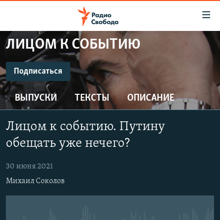
Ссылки
для
упрощенного
ЛИЦОМ К СОБЫТИЮ
ПРОГРАММЫ
доступа
ПОДКАСТЫ
Подписаться
Вернуться
к
ПОДПИСАТЬСЯ
АВТОРСКИЕ ПРОЕКТЫ
основному
ВЫПУСКИ
ТЕКСТЫ
ОПИСАНИЕ
ЦИТАТЫ СВОБОДЫ
содержанию
CastBox
Вернутся
МНЕНИЯ
Лицом к событию. Путину
к
КУЛЬТУРА
обещать уже нечего?
главной
Подписаться
навигации
IDEL.РЕАЛИИ
30 июня 2021
Вернутся
КАВКАЗ.РЕАЛИИ
Михаил Соколов
к
СЕВЕР.РЕАЛИИ
поиску
СИБИРЬ.РЕАЛИИ