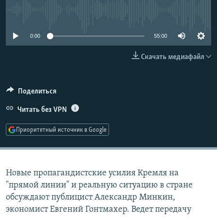
РАСПИСАНИЕ ВЕЩАНИЯ
No media source currently available
ПОДПИШИТЕСЬ НА РАССЫЛКУ
0:00
55:00
СОЦИАЛЬНЫЕ СЕТИ
Скачать медиафайл
Поделиться
Читать без VPN
Все сайты РСЕ/РС
Приоритетный источник в Google
Новые пропагандистские усилия Кремля на
"прямой линии" и реальную ситуацию в стране
обсуждают публицист Александр Минкин,
экономист Евгений Гонтмахер. Ведет передачу