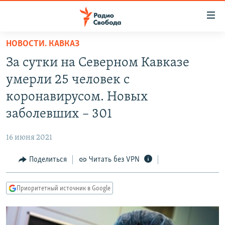
Ссылки
для
упрощенного
НОВОСТИ. КАВКАЗ
ПРОГРАММЫ
доступа
За сутки на Северном Кавказе
ПОДКАСТЫ
Вернуться
умерли 25 человек с
к
АВТОРСКИЕ ПРОЕКТЫ
коронавирусом. Новых
основному
ЦИТАТЫ СВОБОДЫ
содержанию
заболевших – 301
Вернутся
МНЕНИЯ
к
16 июня 2021
КУЛЬТУРА
главной
Поделиться
Читать без VPN
навигации
IDEL.РЕАЛИИ
Вернутся
КАВКАЗ.РЕАЛИИ
к
Приоритетный источник в Google
СЕВЕР.РЕАЛИИ
поиску
СИБИРЬ.РЕАЛИИ