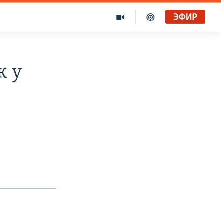
ЭФИР
к у