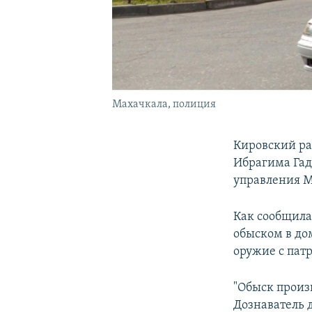
Махачкала, полиция
Кировский ра
Ибрагима Гад
управления М
Как сообщила
обыском в до
оружие с пат
"Обыск произ
Дознаватель 