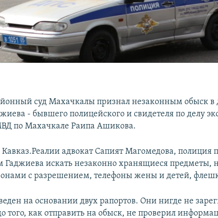
йонный суд Махачкалы признал незаконным обыск в 
жиева - бывшего полицейского и свидетеля по делу э
ВД по Махачкале Раипа Ашикова.
 Кавказ.Реалии адвокат Сапият Магомедова, полиция 
м Гаджиева искать незаконно хранящиеся предметы, н
ронами с разрешением, телефоны жены и детей, флешк
веден на основании двух рапортов. Они нигде не заре
до того, как отправить на обыск, не проверил информа