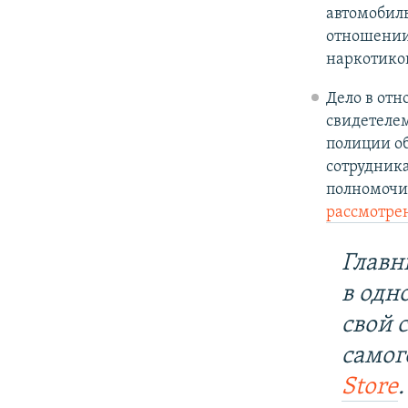
автомобиль
отношении
наркотико
Дело в от
свидетелем
полиции о
сотрудник
полномочи
рассмотре
Главн
в одн
свой 
самог
Store
.