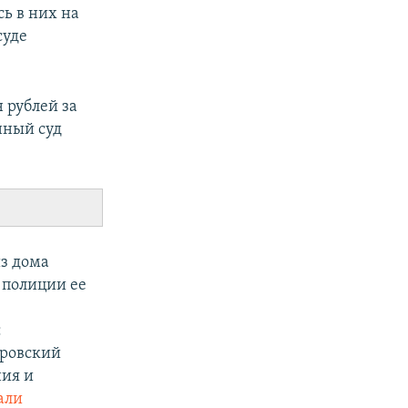
ь в них на
суде
 рублей за
нный суд
из дома
 полиции ее
:
ировский
ния и
али