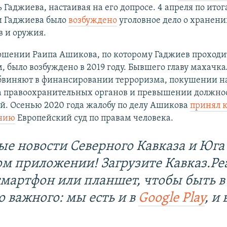
 Гаджиева, настаивая на его допросе. 4 апреля по итог
 Гаджиева было
возбуждено
уголовное дело о хранени
в и оружия.
ношении Раипа Ашикова, по которому Гаджиев проходи
, было возбуждено в 2019 году. Бывшего главу махачк
бвиняют в финансировании терроризма, покушении н
а правоохранительных органов и превышении должно
й. Осенью 2020 года жалобу по делу Ашикова
принял 
нию
Европейский суд по правам человека.
ые новости Северного Кавказа и Юга 
ом приложении! Загрузите Кавказ.Ре
смартфон или планшет, чтобы быть в
о важного: мы есть и в
Google Play
, и 