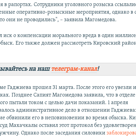
 в рапортах. Сотрудники уголовного розыска ссылалис
енные оперативно-розыскные мероприятия, однако в 
то они не проводились", – заявила Магомедова.
л иск о компенсации морального вреда в один миллион
быск. Его также должен рассмотреть Кировский райо
ывайтесь на наш
телеграм-канал
!
ме Гаджиева прошел 31 марта. После этого его увезли 
ках. Позднее Сапият Магомедова заявила, что в отделе
го пытали током с целью дачи показаний. 1 апреля
валось административное дело в отношении Гаджиева
е обвинили его в неповиновении во время обыска. К
уд Махачкалы оставил этот протокол без удовлетворе
ужчину. Однако после заседания силовики
заблокиров