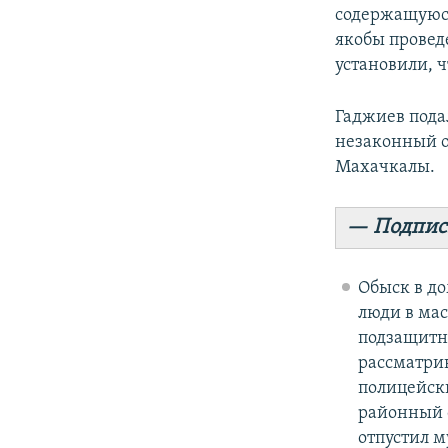
содержащуюся
якобы провед
установили, ч
Гаджиев пода
незаконный о
Махачкалы.
— Подпис
Обыск в до
люди в мас
подзащитно
рассматри
полицейски
районный с
отпустил м