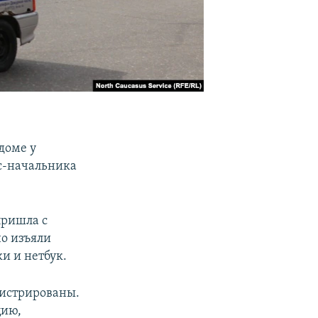
доме у
кс-начальника
пришла с
о изъяли
и и нетбук.
гистрированы.
цию,