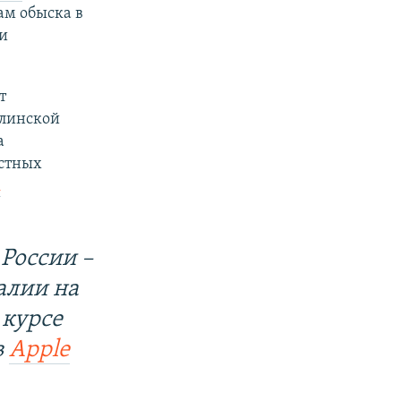
ам обыска в
и
т
алинской
а
стных
к
России –
алии на
 курсе
в
Apple