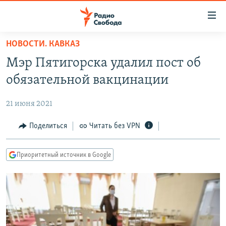
Ссылки
для
упрощенного
НОВОСТИ. КАВКАЗ
ПРОГРАММЫ
доступа
Мэр Пятигорска удалил пост об
ПОДКАСТЫ
Вернуться
обязательной вакцинации
к
АВТОРСКИЕ ПРОЕКТЫ
основному
21 июня 2021
ЦИТАТЫ СВОБОДЫ
содержанию
Вернутся
МНЕНИЯ
Поделиться
Читать без VPN
к
КУЛЬТУРА
главной
Приоритетный источник в Google
навигации
IDEL.РЕАЛИИ
Вернутся
КАВКАЗ.РЕАЛИИ
к
СЕВЕР.РЕАЛИИ
поиску
СИБИРЬ.РЕАЛИИ