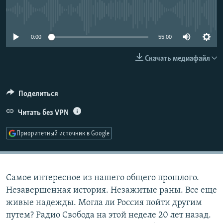
РАСПИСАНИЕ ВЕЩАНИЯ
No media source currently available
ПОДПИШИТЕСЬ НА РАССЫЛКУ
0:00
55:00
СОЦИАЛЬНЫЕ СЕТИ
Скачать медиафайл
Поделиться
Читать без VPN
Все сайты РСЕ/РС
Приоритетный источник в Google
Самое интересное из нашего общего прошлого.
Незавершенная история. Незажитые раны. Все еще
живые надежды. Могла ли Россия пойти другим
путем? Радио Свобода на этой неделе 20 лет назад.