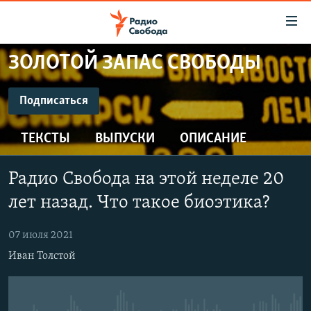
Ссылки
для
упрощенного
ЗОЛОТОЙ ЗАПАС СВОБОДЫ
ПРОГРАММЫ
доступа
ПОДКАСТЫ
Подписаться
Вернуться
к
ПОДПИСАТЬСЯ
АВТОРСКИЕ ПРОЕКТЫ
основному
ТЕКСТЫ
ВЫПУСКИ
ОПИСАНИЕ
ЦИТАТЫ СВОБОДЫ
содержанию
CastBox
Вернутся
МНЕНИЯ
Радио Свобода на этой неделе 20
к
КУЛЬТУРА
лет назад. Что такое биоэтика?
главной
Подписаться
навигации
IDEL.РЕАЛИИ
07 июля 2021
Вернутся
КАВКАЗ.РЕАЛИИ
Иван Толстой
к
СЕВЕР.РЕАЛИИ
поиску
СИБИРЬ.РЕАЛИИ