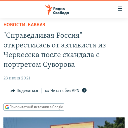
Ссылки
для
упрощенного
НОВОСТИ. КАВКАЗ
ПРОГРАММЫ
доступа
"Справедливая Россия"
ПОДКАСТЫ
Вернуться
открестилась от активиста из
к
АВТОРСКИЕ ПРОЕКТЫ
Черкесска после скандала с
основному
ЦИТАТЫ СВОБОДЫ
содержанию
портретом Суворова
Вернутся
МНЕНИЯ
к
23 июня 2021
КУЛЬТУРА
главной
Поделиться
Читать без VPN
навигации
IDEL.РЕАЛИИ
Вернутся
КАВКАЗ.РЕАЛИИ
к
Приоритетный источник в Google
СЕВЕР.РЕАЛИИ
поиску
СИБИРЬ.РЕАЛИИ