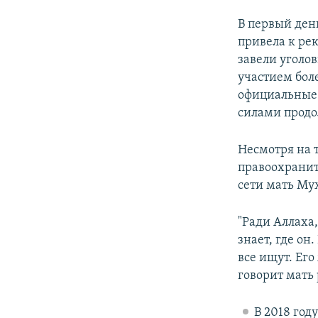
В первый ден
привела к рек
завели уголов
участием боле
официальные 
силами продо
Несмотря на т
правоохрани
сети мать Му
"Ради Аллаха,
знает, где он
все ищут. Его
говорит мать
В 2018 год