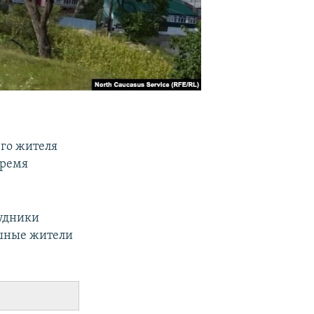
его жителя
время
рудники
ушные жители