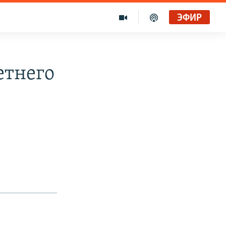
ЭФИР
етнего