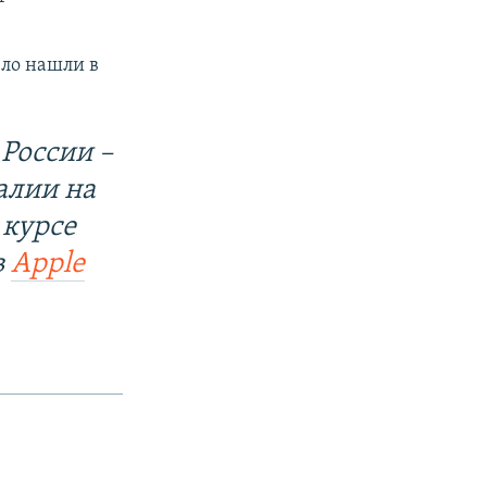
ело нашли в
России –
алии на
 курсе
в
Apple