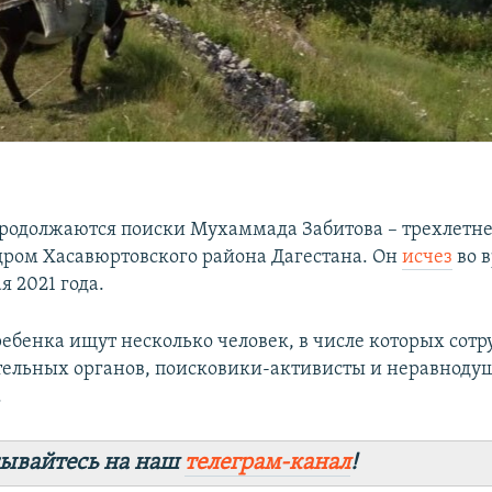
продолжаются поиски Мухаммада Забитова – трехлетн
дром Хасавюртовского района Дагестана. Он
исчез
во 
я 2021 года.
ебенка ищут несколько человек, в числе которых сот
ельных органов, поисковики-активисты и неравнод
.
ывайтесь на наш
телеграм-канал
!