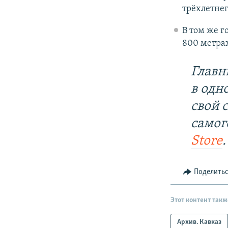
трёхлетнег
В том же 
800 метрах
Главн
в одн
свой 
самог
Store
.
Поделить
Этот контент такж
Архив. Кавказ