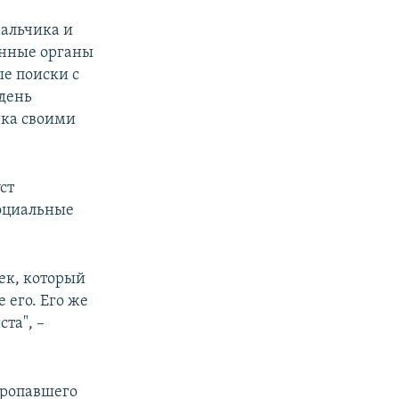
мальчика и
венные органы
ые поиски с
 день
нка своими
ст
оциальные
век, который
 его. Его же
та", –
ропавшего