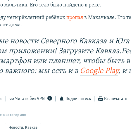
о мальчика. Его тело было найдено в реке.
году четырёхлетний ребёнок
пропал
в Махачкале. Его т
 от дома.
ые новости Северного Кавказа и Юга 
ом приложении! Загрузите Кавказ.Ре
смартфон или планшет, чтобы быть в
о важного: мы есть и в
Google Play
, и 
ся
Читать без VPN
Подпишитесь
Распечатать
е в категориях
Новости. Кавказ