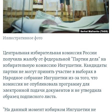
РАСПИСАНИЕ ВЕЩАНИЯ
ПОДПИШИТЕСЬ НА РАССЫЛКУ
СОЦИАЛЬНЫЕ СЕТИ
Иллюстративное фото
Центральная избирательная комиссия России
получила жалобу от федеральной "Партии дела" на
Все сайты РСЕ/РС
избирательную комиссию Ингушетии. Кандидаты
партии не могут принять участие в выборах в
Народное собрание Ингушетии из-за того, что
комиссия не опубликовала программу для
электронной подачи документов и не утвердила
образец подписного листа.
"На данный момент избирком Ингушетии не