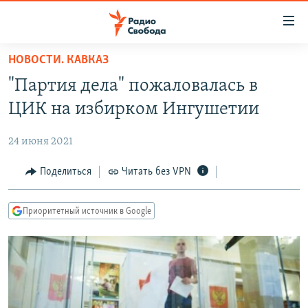
Ссылки
для
упрощенного
НОВОСТИ. КАВКАЗ
ПРОГРАММЫ
доступа
"Партия дела" пожаловалась в
ПОДКАСТЫ
Вернуться
ЦИК на избирком Ингушетии
к
АВТОРСКИЕ ПРОЕКТЫ
основному
24 июня 2021
ЦИТАТЫ СВОБОДЫ
содержанию
Вернутся
МНЕНИЯ
Поделиться
Читать без VPN
к
КУЛЬТУРА
главной
Приоритетный источник в Google
навигации
IDEL.РЕАЛИИ
Вернутся
КАВКАЗ.РЕАЛИИ
к
СЕВЕР.РЕАЛИИ
поиску
СИБИРЬ.РЕАЛИИ